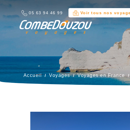
05 63 94 46 99
Voir tous nos voyag
Aj
Cr
C
add_circle_outline
Vou
No
Accueil
Voyages
Voyages en France