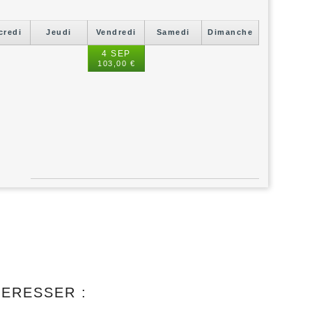
credi
Jeudi
Vendredi
Samedi
Dimanche
4 SEP
103,00 €
TERESSER :