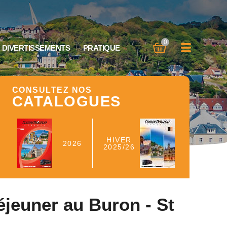
×
×
×
0
 DIVERTISSEMENTS
PRATIQUE
CONSULTEZ NOS
CATALOGUES
HIVER
2026
2025/26
éjeuner au Buron - St