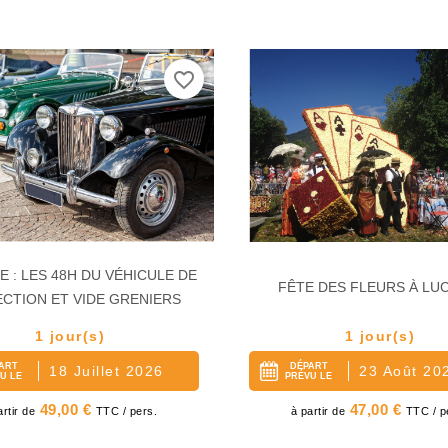
favorite_border
 : LES 48H DU VÉHICULE DE
FÊTE DES FLEURS À LU
CTION ET VIDE GRENIERS
1 jour(s)
1 jour(s)
ART
DÉPART
18 Juillet 2026
23 Août 20
U LE
PRÉVU LE
ix
Prix
49,00 €
47,00 €
artir de
TTC / pers.
à partir de
TTC / p