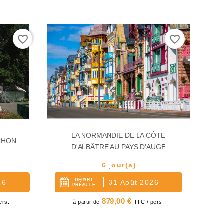
favorite_border
favorite_border
LA NORMANDIE DE LA CÔTE
CHON
D'ALBÂTRE AU PAYS D'AUGE
6 jour(s)
DÉPART
26
31 Août 2026
PRÉVU LE
Prix
879,00 €
ers.
à partir de
TTC / pers.