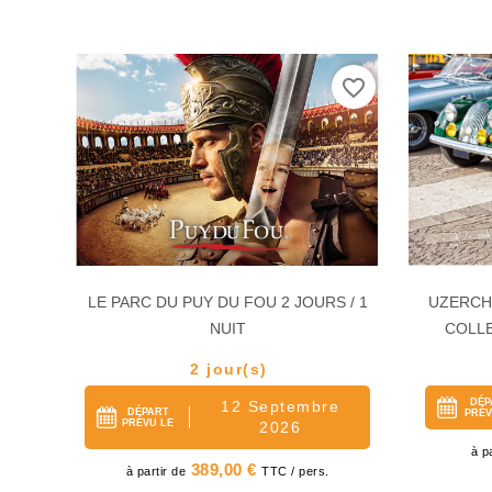
favorite_border
favorite_border
LE PARC DU PUY DU FOU 2 JOURS / 1
UZERCHE
NUIT
COLLE
2 jour(s)
DÉP
12 Septembre
6
DÉPART
PRÉV
PRÉVU LE
2026
Pr
à p
Prix
389,00 €
à partir de
TTC / pers.