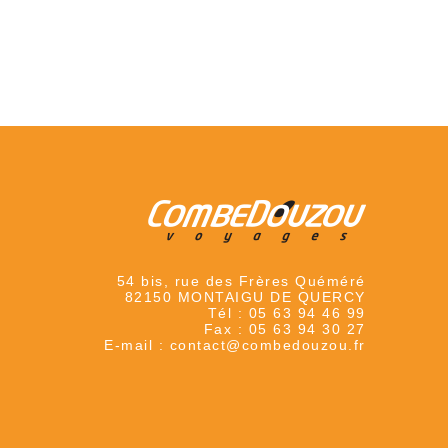
54 bis, rue des Frères Quéméré
82150 MONTAIGU DE QUERCY
Tél :
05 63 94 46 99
Fax :
05 63 94 30 27
E-mail :
contact@combedouzou.fr