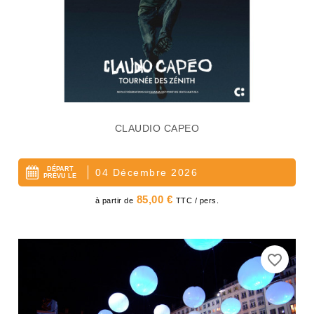
CLAUDIO CAPEO
DÉPART
04 Décembre 2026
PRÉVU LE
Prix
85,00 €
à partir de
TTC / pers.
favorite_border