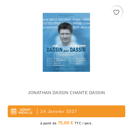
favorite_border
JONATHAN DASSIN CHANTE DASSIN
DÉPART
24 Janvier 2027
PRÉVU LE
Prix
75,00 €
à partir de
TTC / pers.