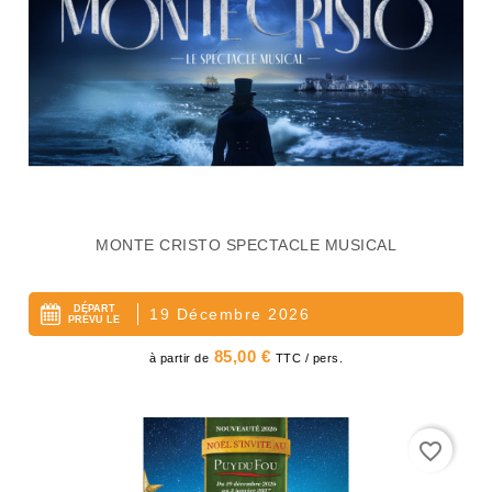
MONTE CRISTO SPECTACLE MUSICAL
DÉPART
19 Décembre 2026
PRÉVU LE
Prix
85,00 €
à partir de
TTC / pers.
favorite_border