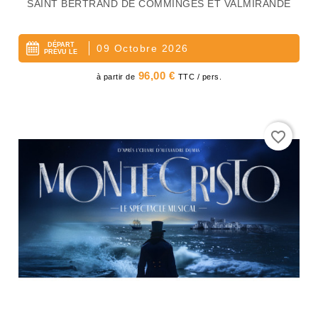
SAINT BERTRAND DE COMMINGES ET VALMIRANDE
DÉPART
09 Octobre 2026
PRÉVU LE
Prix
96,00 €
à partir de
TTC / pers.
favorite_border