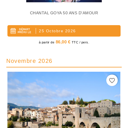
CHANTAL GOYA 50 ANS D'AMOUR
DÉPART
25 Octobre 2026
PRÉVU LE
Prix
86,00 €
à partir de
TTC / pers.
Novembre 2026
favorite_border