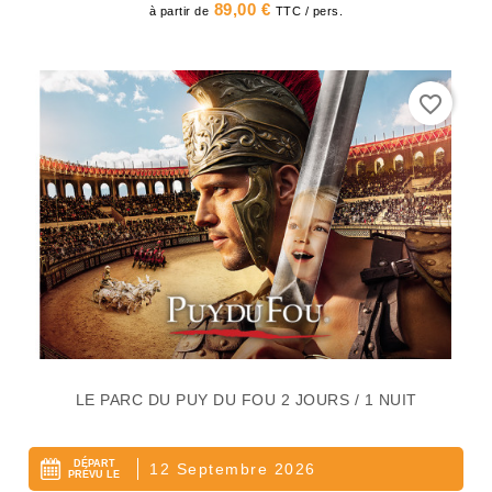
Prix
89,00 €
à partir de
TTC / pers.
favorite_border
LE PARC DU PUY DU FOU 2 JOURS / 1 NUIT
DÉPART
12 Septembre 2026
PRÉVU LE