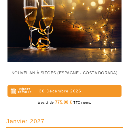
NOUVEL AN À SITGES (ESPAGNE - COSTA DORADA)
DÉPART
30 Décembre 2026
PRÉVU LE
Prix
775,00 €
à partir de
TTC / pers.
Janvier 2027