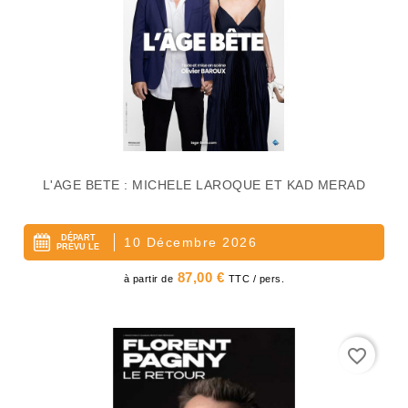
L'AGE BETE : MICHELE LAROQUE ET KAD MERAD
DÉPART
10 Décembre 2026
PRÉVU LE
Prix
87,00 €
à partir de
TTC / pers.
favorite_border