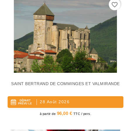
favorite_border
SAINT BERTRAND DE COMMINGES ET VALMIRANDE
DÉPART
28 Août 2026
PRÉVU LE
Prix
96,00 €
à partir de
TTC / pers.