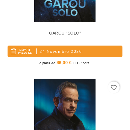
GAROU "SOLO"
DÉPART
24 Novembre 2026
PRÉVU LE
Prix
86,00 €
à partir de
TTC / pers.
favorite_border