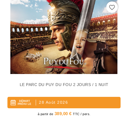
favorite_border
LE PARC DU PUY DU FOU 2 JOURS / 1 NUIT
DÉPART
28 Août 2026
PRÉVU LE
Prix
389,00 €
à partir de
TTC / pers.