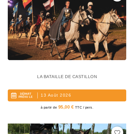
LA BATAILLE DE CASTILLON
DÉPART
13 Août 2026
PRÉVU LE
Prix
95,00 €
à partir de
TTC / pers.
favorite_border