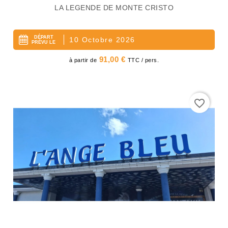
LA LEGENDE DE MONTE CRISTO
DÉPART
10 Octobre 2026
PRÉVU LE
Prix
91,00 €
à partir de
TTC / pers.
favorite_border