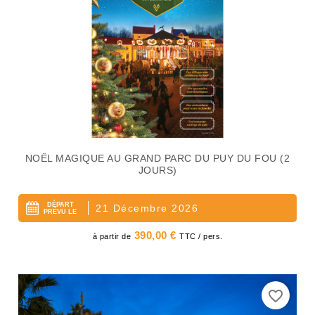
NOËL MAGIQUE AU GRAND PARC DU PUY DU FOU (2
JOURS)
DÉPART
21 Décembre 2026
PRÉVU LE
Prix
390,00 €
à partir de
TTC / pers.
favorite_border