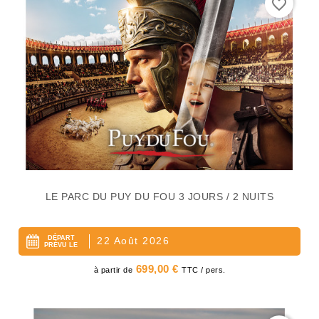
favorite_border
LE PARC DU PUY DU FOU 3 JOURS / 2 NUITS
DÉPART
22 Août 2026
PRÉVU LE
Prix
699,00 €
à partir de
TTC / pers.