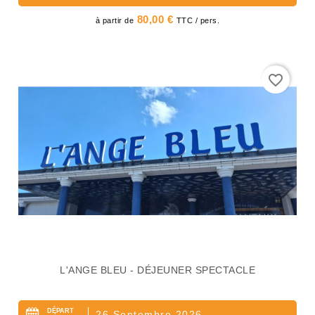
Prix
80,00 €
à partir de
TTC / pers.
favorite_border
L'ANGE BLEU - DÉJEUNER SPECTACLE
DÉPART
26 Septembre 2026