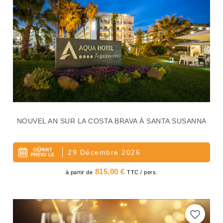
NOUVEL AN SUR LA COSTA BRAVA À SANTA SUSANNA
DÉPART
29 Décembre 2026
PRÉVU LE
Prix
815,00 €
à partir de
TTC / pers.
favorite_border