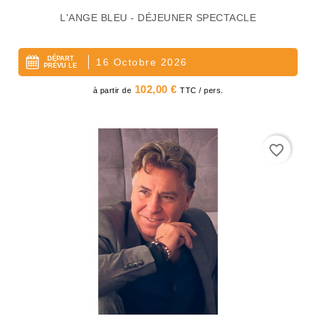
L'ANGE BLEU - DÉJEUNER SPECTACLE
DÉPART
16 Octobre 2026
PRÉVU LE
Prix
102,00 €
à partir de
TTC / pers.
favorite_border