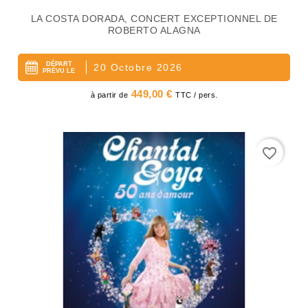
LA COSTA DORADA, CONCERT EXCEPTIONNEL DE
ROBERTO ALAGNA
DÉPART
20 Octobre 2026
PRÉVU LE
Prix
449,00 €
à partir de
TTC / pers.
favorite_border