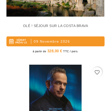
OLÉ ! SÉJOUR SUR LA COSTA BRAVA
DÉPART
09 Novembre 2026
PRÉVU LE
Prix
328,00 €
à partir de
TTC / pers.
favorite_border