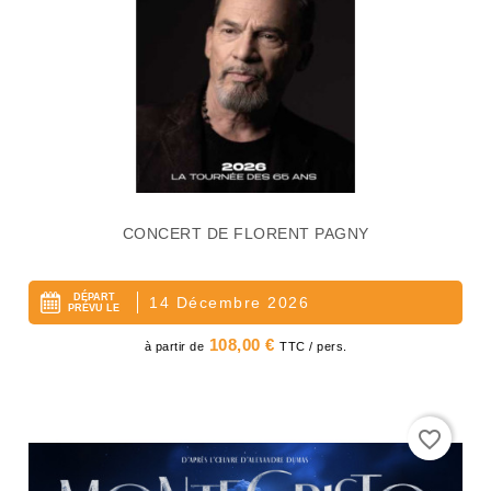
CONCERT DE FLORENT PAGNY
DÉPART
14 Décembre 2026
PRÉVU LE
Prix
108,00 €
à partir de
TTC / pers.
favorite_border