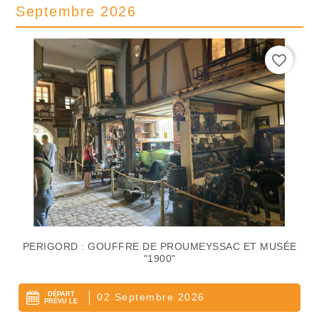
Septembre 2026
favorite_border
PERIGORD : GOUFFRE DE PROUMEYSSAC ET MUSÉE
"1900"
DÉPART
02 Septembre 2026
PRÉVU LE