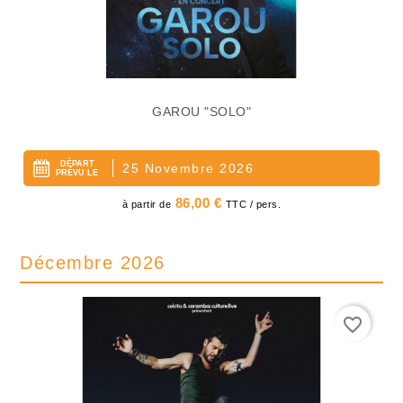
GAROU "SOLO"
DÉPART
25 Novembre 2026
PRÉVU LE
Prix
86,00 €
à partir de
TTC / pers.
Décembre 2026
favorite_border