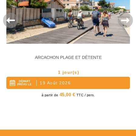
ARCACHON PLAGE ET DÉTENTE
1 jour(s)
DÉPART
19 Août 2026
PRÉVU LE
Prix
45,00 €
à partir de
TTC / pers.