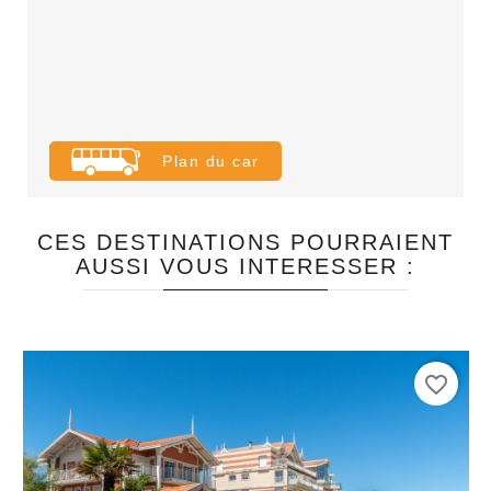
Plan du car
CES DESTINATIONS POURRAIENT
AUSSI VOUS INTERESSER :
favorite_border