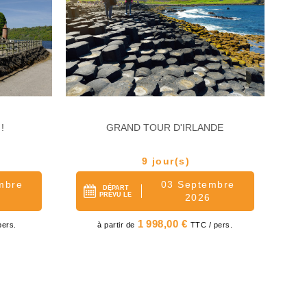
BE
!
GRAND TOUR D'IRLANDE
LA
9 jour(s)
mbre
03 Septembre
DÉPART
PRÉVU LE
2026
Prix
1 998,00 €
pers.
à partir de
TTC / pers.