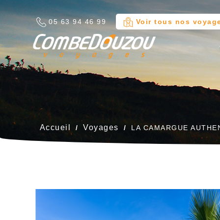
05 63 94 46 99
Voir tous nos voyag
Aj
Cr
C
add_circle_outline
Vou
No
Accueil
Voyages
LA CAMARGUE AUTHE