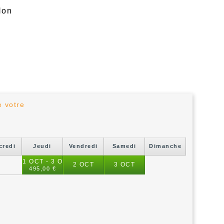
Non
e votre
credi
Jeudi
Vendredi
Samedi
Dimanche
1 OCT - 3 OCT
2 OCT
3 OCT
495,00 €