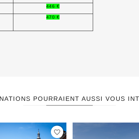
446 €
470 €
NATIONS POURRAIENT AUSSI VOUS IN
favorite_border