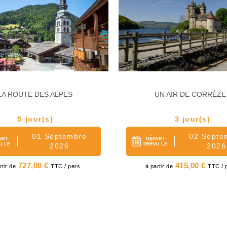
LA ROUTE DES ALPES
UN AIR DE CORRÈZE 
5 jour(s)
3 jour(s)
01 Septembre
02 Septe
ART
DÉPART
U LE
PRÉVU LE
2026
2026
x
Prix
727,00 €
415,00 €
rtir de
TTC / pers.
à partir de
TTC / 