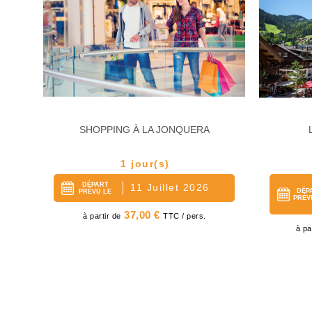
A
SHOPPING À LA JONQUERA
RG)
1 jour(s)
DÉPART
11 Juillet 2026
DÉP
PRÉVU LE
PRÉV
Prix
37,00 €
à partir de
TTC / pers.
Pri
à pa