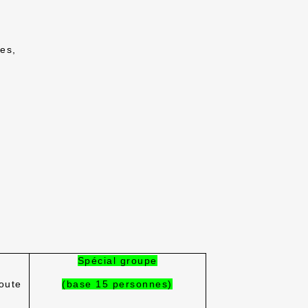
nes,
Spécial groupe
oute
(base 15 personnes)