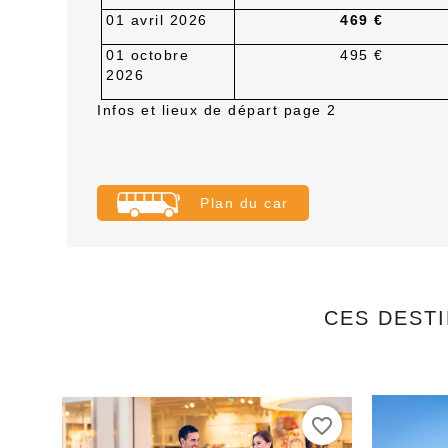
01 avril 2026
469 €
01 octobre
495 €
2026
Infos et lieux de départ page 2
Plan du car
CES DESTI
favorite_border
favorite_border