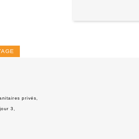
YAGE
nitaires privés,
jour 3,