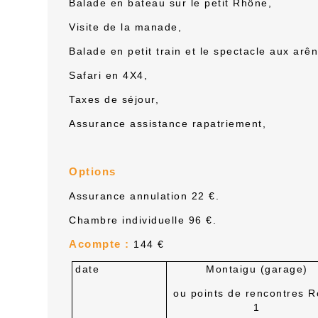
B
alade en bateau sur le petit Rhône,
V
isite de la manade,
B
alade en petit train et le spectacle aux arê
S
afari en 4X4,
T
axes de séjour,
A
ssurance assistance rapatriement,
Options
A
ssurance annulation
22
€.
C
hambre individuelle
96
€.
Acompte :
144 €
date
Montaigu (garage)
ou points de rencontres R
1