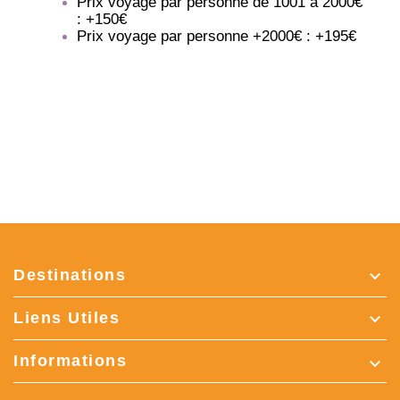
Prix voyage par personne de 1001 à 2000€
: +150€
Prix voyage par personne +2000€ : +195€
Destinations

Liens Utiles

Informations
keyboard_arrow_down