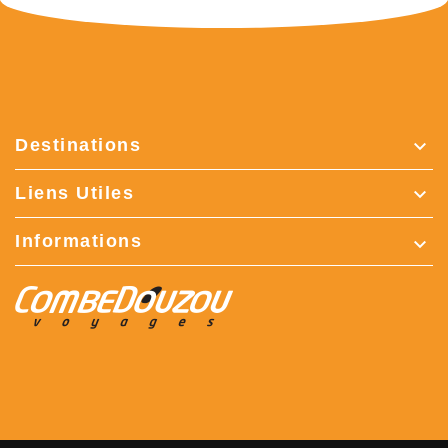
Destinations

Liens Utiles

Informations
keyboard_arrow_down