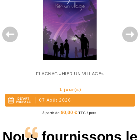
FLAGNAC «HIER UN VILLAGE»
1 jour(s)
DÉPART
07 Août 2026
PRÉVU LE
Prix
90,00 €
à partir de
TTC / pers.
Nous fournissons le