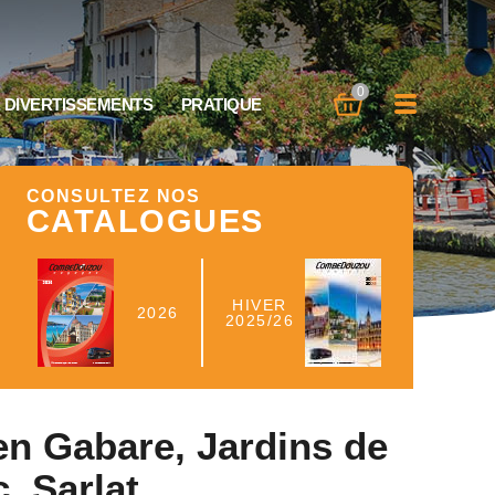
×
×
×
0
 DIVERTISSEMENTS
PRATIQUE
CONSULTEZ NOS
CATALOGUES
HIVER
2026
2025/26
n Gabare, Jardins de
, Sarlat