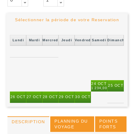
Sélectionner la période de votre Reservation
Lundi
Mardi
Mercredi
Jeudi
Vendredi
Samedi
Dimanche
24 OCT - 30 OCT
25 OCT
1 234,00 €
26 OCT
27 OCT
28 OCT
29 OCT
30 OCT
PLANNING DU
POINTS
DESCRIPTION
VOYAGE
FORTS