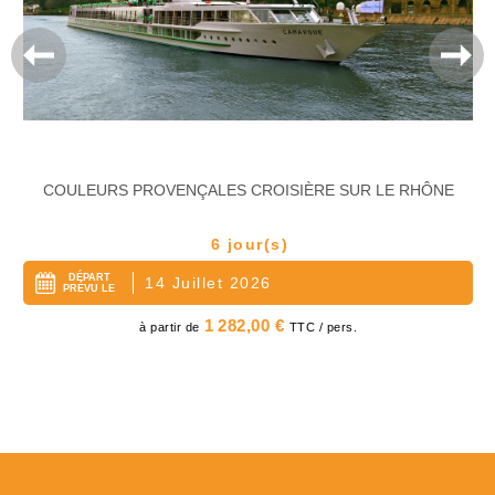
COULEURS PROVENÇALES CROISIÈRE SUR LE RHÔNE
6 jour(s)
DÉPART
14 Juillet 2026
PRÉVU LE
Prix
1 282,00 €
à partir de
TTC / pers.