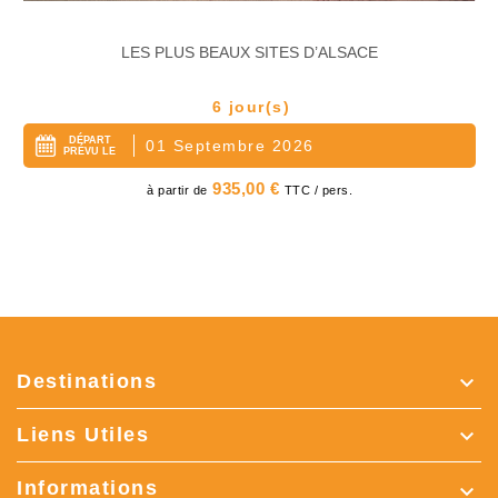
LES PLUS BEAUX SITES D’ALSACE
6 jour(s)
DÉPART
01 Septembre 2026
PRÉVU LE
Prix
935,00 €
à partir de
TTC / pers.
Destinations

Liens Utiles

Informations
keyboard_arrow_down