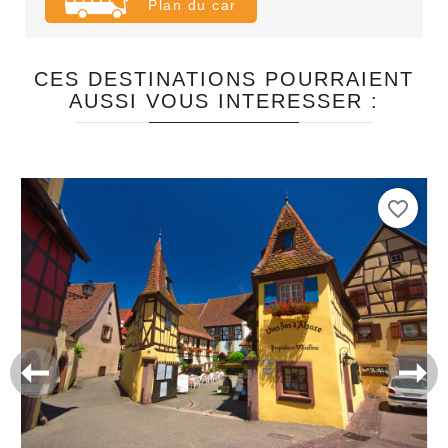
Plan du car
CES DESTINATIONS POURRAIENT
AUSSI VOUS INTERESSER :
favorite_border