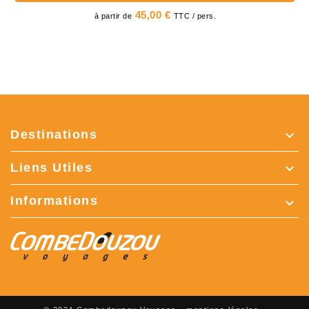
Prix
45,00 €
à partir de
TTC / pers.
Destinations

Liens Utiles

Informations
keyboard_arrow_down