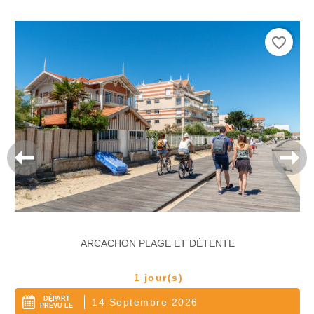
favorite_border
ARCACHON PLAGE ET DÉTENTE
1 jour(s)
DÉPART
14 Septembre 2026
PRÉVU LE