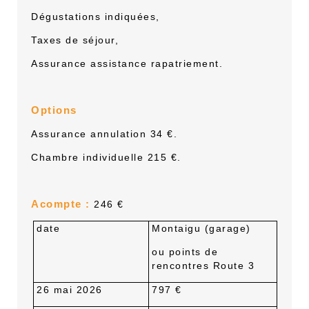
D
égustations indiquées,
T
axes de séjour,
A
ssurance assistance rapatriement.
Options
A
ssurance annulation
34
€.
C
hambre individuelle
215
€.
Acompte :
246
€
date
Montaigu (garage)
ou points de
rencontres Route 3
26 mai 2026
797 €