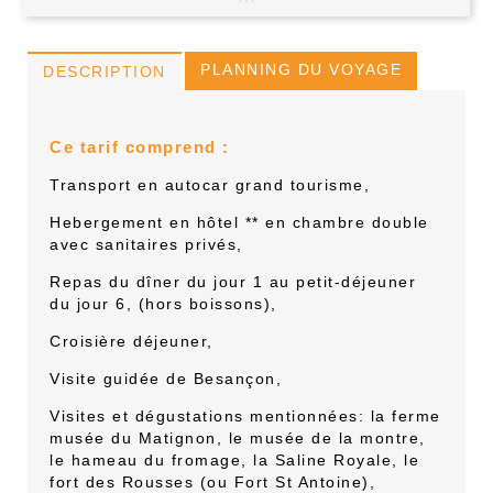
PLANNING DU VOYAGE
DESCRIPTION
Ce tarif comprend :
T
ransport en autocar grand tourisme,
Hebergement
en hôtel ** en chambre double
avec sanitaires privés,
R
epas du dîner du jour 1 au petit-déjeuner
du jour 6, (hors boissons),
C
roisière déjeuner,
V
isite guidée de Besançon,
V
isites et dégustations mentionnées: la ferme
musée du Matignon, le musée de la montre,
le hameau du fromage, la Saline Royale, le
fort des Rousses
(ou Fort St Antoine)
,