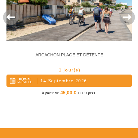
ARCACHON PLAGE ET DÉTENTE
1 jour(s)
DÉPART
14 Septembre 2026
PRÉVU LE
Prix
45,00 €
à partir de
TTC / pers.