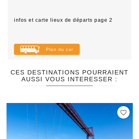
infos et carte lieux de départs page 2
Plan du car
CES DESTINATIONS POURRAIENT
AUSSI VOUS INTERESSER :
favorite_border