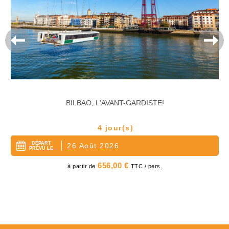
BILBAO, L'AVANT-GARDISTE!
4 jour(s)
DÉPART
26 Août 2026
PRÉVU LE
Prix
656,00 €
à partir de
TTC / pers.