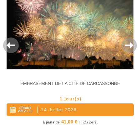
EMBRASEMENT DE LA CITÉ DE CARCASSONNE
1 jour(s)
DÉPART
14 Juillet 2026
PRÉVU LE
Prix
41,00 €
à partir de
TTC / pers.