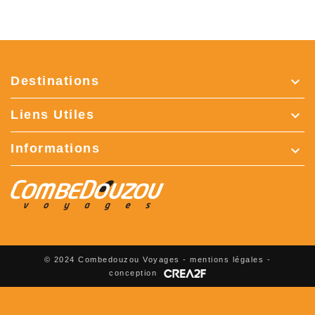
Destinations

Liens Utiles

Informations
keyboard_arrow_down
© 2024 Combedouzou Voyages -
mentions légales
-
conception