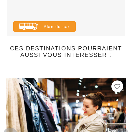
Plan du car
CES DESTINATIONS POURRAIENT
AUSSI VOUS INTERESSER :
favorite_border