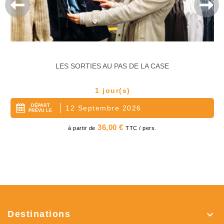
LES SORTIES AU PAS DE LA CASE
1 jour(s)
DÉPART
12 Septembre 2026
PRÉVU LE
Prix
36,00 €
à partir de
TTC / pers.
Destinations
