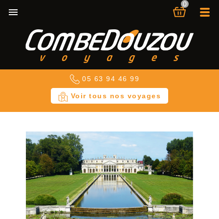
0

×
×
×
Ajouter à ma liste d'envies
Créer une liste d'envies
Connexion
add_circle_outline
Créer une nouvelle liste
Vous devez être connecté pour ajouter des produits à
Nom de la liste d'envies
votre liste d'envies.
05 63 94 46 99
Annuler
Connexion
Voir tous nos voyages
Annuler
Créer une liste d'envies